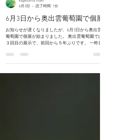
kageyama maki
6月3日
読了時間: 1分
6月3日から奥出雲葡萄園で個展
お知らせが遅くなりましたが、6月3日から奥出雲
葡萄園で個展が始まりました。 奥出雲葡萄園では
３回目の展示で、前回から５年ぶりです。 一昨日
搬入にいってきました。 このたびは、花を見て思
い出す人のことや情景を描きました。 飯南町に戻
ってきてから描きはじめた野草イラストの旧作も
まじえて展示しています。 やまぶき（2026年） イ
ンク、水彩 ポストカードのほかに、以前イベント
出店で作った、ベニヤのマグネットも少し持って
いったのですが、今日完売したそうで、また会期
中に作って持っていこうと思います。 また、会場
内のテーブルに、今年の木工工作で作る作品も併
せて展示しました。 午前は昆虫の先生によるガイ
ドウォークですが、私は午後の標本箱作りでお手