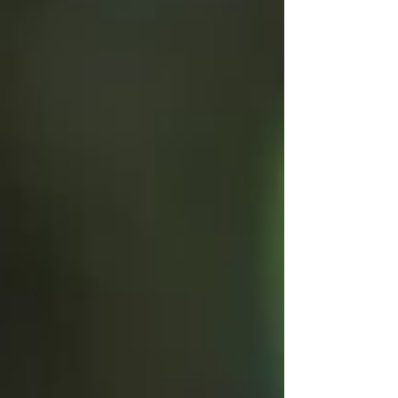
伝いをします。 7月の木工では５年ぶりくらいに木
の時計作りです。 在廊日でずっといる日は6月21日
（日）・29日（月）ですが、他の日も時々行こう
と思います。 展示情報 2026年6月3日（水）〜6月
29日（月） 10時〜17時（火曜定休・最終日は13時
まで） 在廊日：6月21日（日）・29日（月） 奥出
雲葡萄園 地下ギ